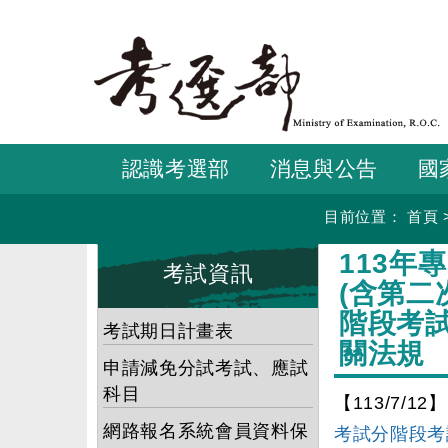
跳
到
主
要
內
容
認識考選部
消息與公告
國
目前位置：
首頁
:::
:::
113年
考試資訊
(含第二
階段考
考試期日計畫表
關法規
申請減免分試考試、應試
科目
【113/7/12】
網路報名系統會員資料保
考試分階段考