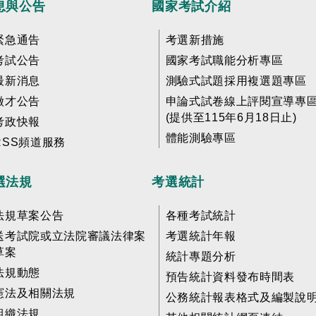
息與公告
國家考試介紹
緊急通告
考選新措施
考試公告
國家考試職能分析專區
最新消息
測驗式試題採用複選題專區
徵才公告
申論式試卷線上評閱宣導專
(提供至115年6月18日止)
考政快報
體能測驗專區
RSS頻道服務
選法規
考選統計
法規草案公告
各種考試統計
送考試院或立法院審議法律案
考選統計年報
草案
統計專題分析
法規動態
預告統計資料發布時間表
憲法及相關法規
公務統計報表格式及編製說
組織法規