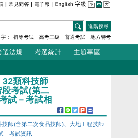
|
|
|
字級
箱
常見問答
電子報
English
小
中
大
進階搜尋
鍵字：
初等考試
高考三級
普通考試
地方特考
考選法規
考選統計
主題專區
32類科技師
階段考試(第二
士考試－考試相
科技師(含第二次食品技師)、大地工程技師
試－考試資訊