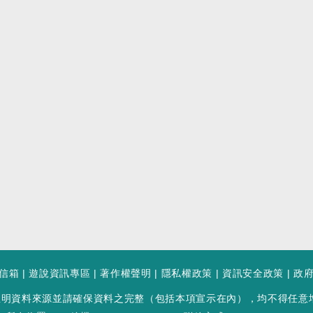
信箱
|
遊說資訊專區
|
著作權聲明
|
隱私權政策
|
資訊安全政策
|
政
註明資料來源並請確保資料之完整（包括本項宣示在內），均不得任意