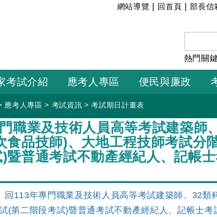
:::
|
|
網站導覽
回首頁
部長信
熱門關
家考試介紹
應考人專區
便民與廉政
>
應考人專區
>
考試資訊
>
考試期日計畫表
專門職業及技術人員高等考試建築師、
次食品技師)、大地工程技師考試分
試)暨普通考試不動產經紀人、記帳
回113年專門職業及技術人員高等考試建築師、32類
試(第二階段考試)暨普通考試不動產經紀人、記帳士考