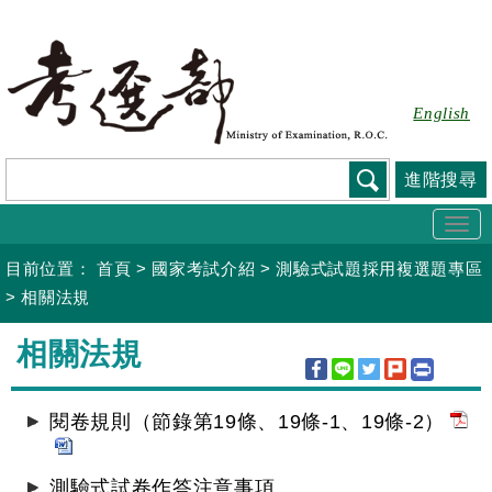
跳
到
主
要
English
內
容
進階搜尋
Togg
navi
目前位置：
首頁
>
國家考試介紹
>
測驗式試題採用複選題專區
>
相關法規
:::
相關法規
閱卷規則（節錄第19條、19條-1、19條-2）
測驗式試卷作答注意事項