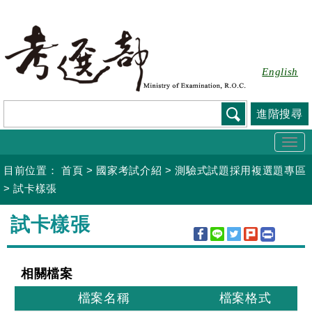
跳
到
主
要
English
內
容
進階搜尋
Togg
navi
目前位置：
首頁
>
國家考試介紹
>
測驗式試題採用複選題專區
>
試卡樣張
:::
試卡樣張
相關檔案
檔案名稱
檔案格式