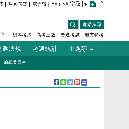
|
|
|
字級
箱
常見問答
電子報
English
小
中
大
進階搜尋
鍵字：
初等考試
高考三級
普通考試
地方特考
考選法規
考選統計
主題專區
、編輯委員會