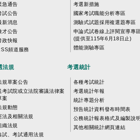
緊急通告
考選新措施
考試公告
國家考試職能分析專區
最新消息
測驗式試題採用複選題專區
徵才公告
申論式試卷線上評閱宣導專
(提供至115年6月18日止)
考政快報
體能測驗專區
RSS頻道服務
選法規
考選統計
法規草案公告
各種考試統計
送考試院或立法院審議法律案
考選統計年報
草案
統計專題分析
法規動態
預告統計資料發布時間表
憲法及相關法規
公務統計報表格式及編製說
組織法規
其他相關統計網頁連結
典試、考試通用法規