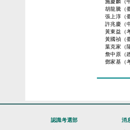
施慶麟（
胡龍騰（
張上淳（
許兆慶（
黃東益（
黃國禎（
葉克家（
詹中原（
鄧家基（
認識考選部
消