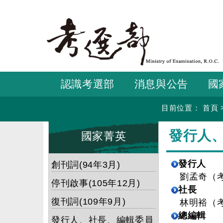
跳
到
主
要
內
容
認識考選部
消息與公告
國
目前位置：
首頁
:::
:::
發行人
國家菁英
發行人
創刊詞(94年3月)
劉孟奇（
停刊啟事(105年12月)
社長
復刊詞(109年9月)
林明裕（
總編輯
發行人、社長、編輯委員