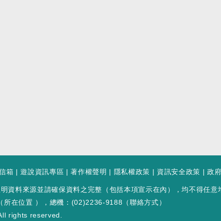
信箱
|
遊說資訊專區
|
著作權聲明
|
隱私權政策
|
資訊安全政策
|
政
註明資料來源並請確保資料之完整（包括本項宣示在內），均不得任意
（
所在位置
），總機：(02)2236-9188（
聯絡方式
）
ll rights reserved.