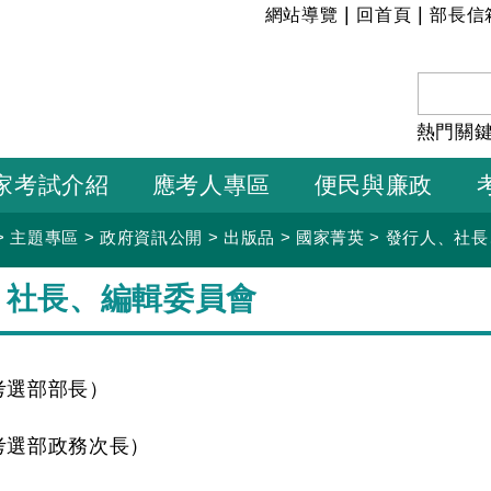
:::
|
|
網站導覽
回首頁
部長信
熱門關
家考試介紹
應考人專區
便民與廉政
>
主題專區
>
政府資訊公開
>
出版品
>
國家菁英
>
發行人、社長
、社長、編輯委員會
考選部部長）
考選部政務次長）