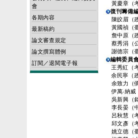
黃慶章（
會
復刊籌備編
各期內容
陳皎眉（
黃國禎（
最新稿約
詹中原（
論文審查規定
蔡秀涓（
謝德宗（
論文撰寫體例
編輯委員會
訂閱／退閱電子報
王秀紅（考
余民寧（政
余致力（
伊萬‧納威 
吳新興（
李長晏（
呂秋慧（
邱文彥（
姚立德（