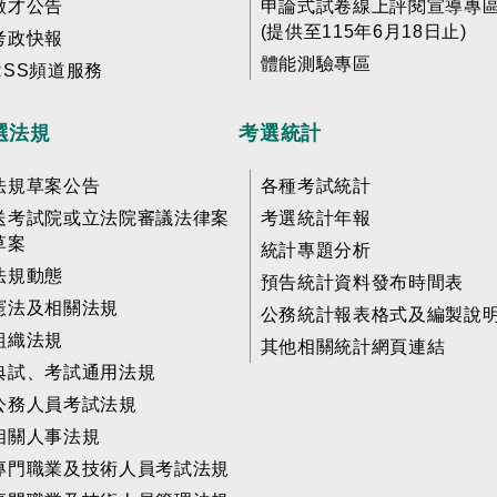
徵才公告
申論式試卷線上評閱宣導專
(提供至115年6月18日止)
考政快報
體能測驗專區
RSS頻道服務
選法規
考選統計
法規草案公告
各種考試統計
送考試院或立法院審議法律案
考選統計年報
草案
統計專題分析
法規動態
預告統計資料發布時間表
憲法及相關法規
公務統計報表格式及編製說
組織法規
其他相關統計網頁連結
典試、考試通用法規
公務人員考試法規
相關人事法規
專門職業及技術人員考試法規