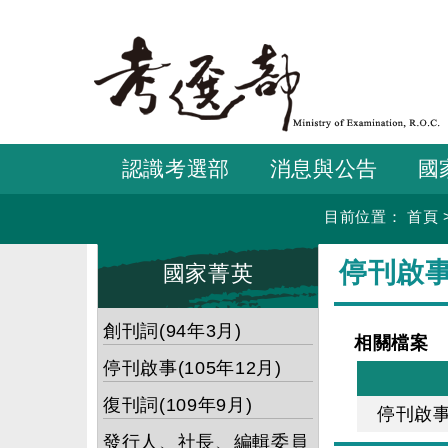
跳
到
主
要
內
容
認識考選部
消息與公告
國
目前位置：
首頁
:::
:::
停刊啟事(
國家菁英
創刊詞(94年3月)
相關檔案
停刊啟事(105年12月)
復刊詞(109年9月)
停刊啟事(
發行人、社長、編輯委員