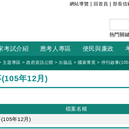
:::
|
|
網站導覽
回首頁
部長信
熱門關
家考試介紹
應考人專區
便民與廉政
>
主題專區
>
政府資訊公開
>
出版品
>
國家菁英
>
停刊啟事(105
105年12月)
檔案名稱
105年12月)