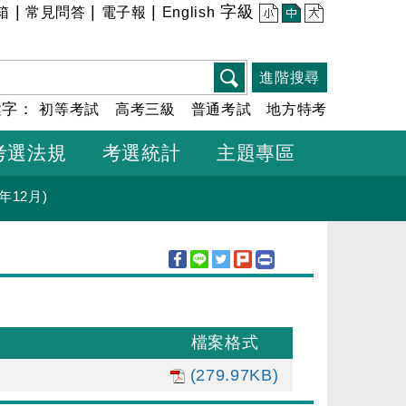
|
|
|
字級
箱
常見問答
電子報
English
小
中
大
進階搜尋
鍵字：
初等考試
高考三級
普通考試
地方特考
考選法規
考選統計
主題專區
年12月)
檔案格式
(279.97KB)