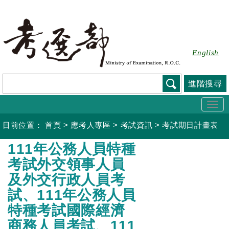
跳
到
主
要
English
內
容
進階搜尋
Togg
navi
目前位置：
首頁
>
應考人專區
>
考試資訊
>
考試期日計畫表
:::
111年公務人員特種
考試外交領事人員
及外交行政人員考
試、111年公務人員
特種考試國際經濟
商務人員考試、111