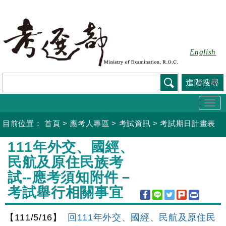
跳
到
主
要
English
內
容
進階搜尋
Togg
navi
目前位置：
首頁
>
應考人專區
>
考試資訊
>
考試期日計畫表
:::
111年外交、國經、
民航及原住民族考
試--應考須知附件－
考試舉行相關事宜
【111/5/16】
回111年外交、國經、民航及原住民