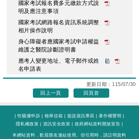
國家考試報名費多元繳款方式說
明及應注意事項
國家考試網路報名資訊系統調整
相片操作說明
身心障礙者應國家考試申請權益
維護之醫院診斷證明書
應考人變更地址、電子郵件或姓
名申請表
更新日期：
115/07/30
回上一頁
回頁首
|
性騷擾申訴
|
檢舉信箱
|
遊說資訊專區
|
著作權聲明
|
隱私權政策
|
資訊安全政策
|
政府網站資料開放宣告
|
本網站資料，歡迎朋友連結使用。但引用時，請註明資料