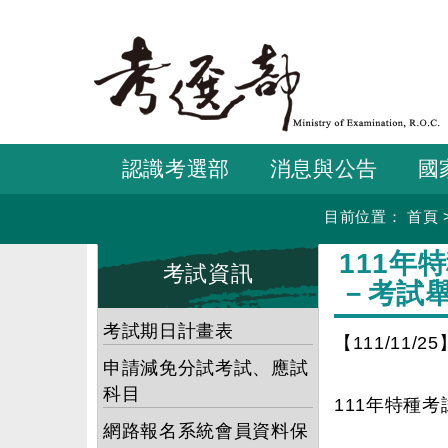
跳
到
主
要
內
容
認識考選部
消息與公告
國
目前位置：
首頁
:::
:::
111年
考試資訊
－考試
考試期日計畫表
【111/11/25
申請減免分試考試、應試
科目
111年特種
網路報名系統會員資料保