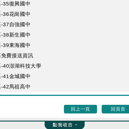
-35復興國中
-36花崗國中
-37自強國中
-38新生國中
-39東海國中
區免費接送資訊
-40澎湖科技大學
-41金城國中
-42馬祖高中
回上一頁
回頁首
收合 FatFooter