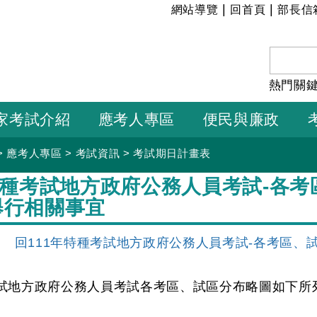
:::
|
|
網站導覽
回首頁
部長信
熱門關
家考試介紹
應考人專區
便民與廉政
>
應考人專區
>
考試資訊
>
考試期日計畫表
特種考試地方政府公務人員考試-各
舉行相關事宜
】
回111年特種考試地方政府公務人員考試-各考區、
考試地方政府公務人員考試各考區、試區分布略圖如下所