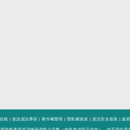
信箱
|
遊說資訊專區
|
著作權聲明
|
隱私權政策
|
資訊安全政策
|
政
註明資料來源並請確保資料之完整（包括本項宣示在內），均不得任意