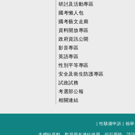
研討及活動專區
國考懶人包
國考藝文走廊
資料開放專區
政府資訊公開
影音專區
英語專區
性別平等專區
安全及衛生防護專區
試政試務
考選部公報
相關連結
|
性騷擾申訴
|
檢舉
本網站資料，歡迎朋友連結使用。但引用時，請