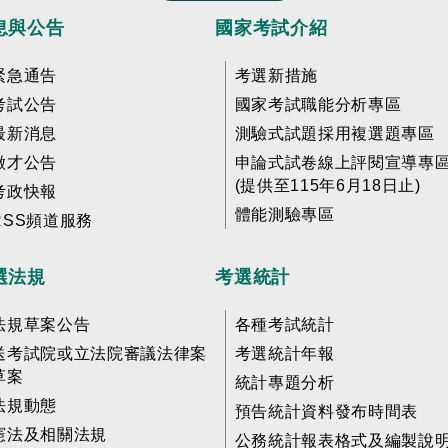
息與公告
國家考試介紹
緊急通告
考選新措施
考試公告
國家考試職能分析專區
最新消息
測驗式試題採用複選題專區
徵才公告
申論式試卷線上評閱宣導專
(提供至115年6月18日止)
考政快報
體能測驗專區
RSS頻道服務
選法規
考選統計
法規草案公告
各種考試統計
送考試院或立法院審議法律案
考選統計年報
草案
統計專題分析
法規動態
預告統計資料發布時間表
憲法及相關法規
公務統計報表格式及編製說