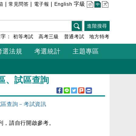
|
|
|
字級
箱
常見問答
電子報
English
小
中
大
進階搜尋
鍵字：
初等考試
高考三級
普通考試
地方特考
考選法規
考選統計
主題專區
考區、試區查詢
試區查詢－考試資訊
列，請自行開啟參考。