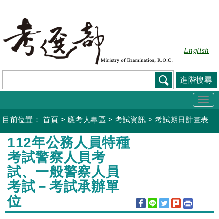
跳
到
主
要
English
內
容
進階搜尋
Togg
navi
目前位置：
首頁
>
應考人專區
>
考試資訊
>
考試期日計畫表
:::
112年公務人員特種
考試警察人員考
試、一般警察人員
考試－考試承辦單
位