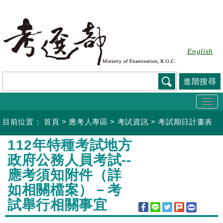
跳
到
主
要
English
內
容
進階搜尋
Togg
navi
目前位置：
首頁
>
應考人專區
>
考試資訊
>
考試期日計畫表
:::
112年特種考試地方
政府公務人員考試--
應考須知附件（詳
如相關檔案）－考
試舉行相關事宜