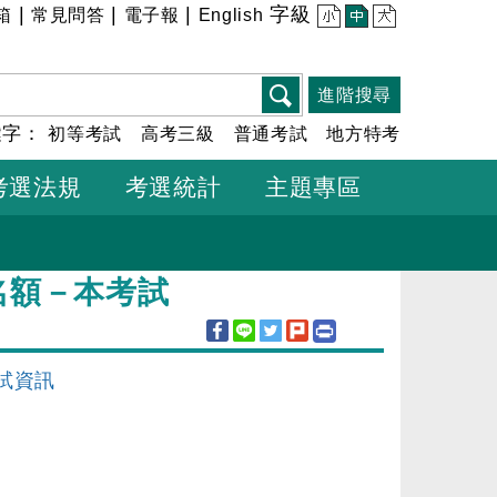
|
|
|
字級
箱
常見問答
電子報
English
小
中
大
進階搜尋
鍵字：
初等考試
高考三級
普通考試
地方特考
考選法規
考選統計
主題專區
名額－本考試
試資訊