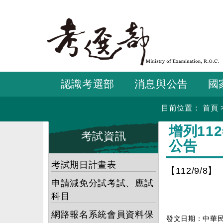
跳
到
主
要
內
容
認識考選部
消息與公告
國
目前位置：
首頁
:::
:::
增列1
考試資訊
公告
考試期日計畫表
【112/9/8】
申請減免分試考試、應試
科目
網路報名系統會員資料保
發文日期：中華民