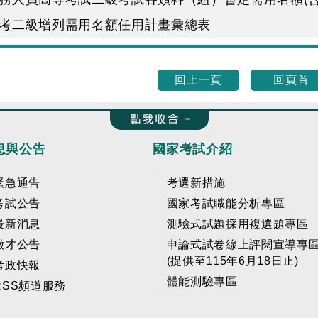
高考二級增列需用名額任用計畫彙總表
回上一頁
回頁首
收合 FatFooter
息與公告
國家考試介紹
緊急通告
考選新措施
考試公告
國家考試職能分析專區
最新消息
測驗式試題採用複選題專區
徵才公告
申論式試卷線上評閱宣導專
(提供至115年6月18日止)
考政快報
體能測驗專區
RSS頻道服務