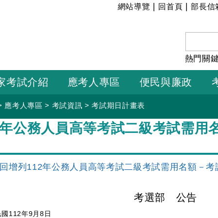
:::
|
|
網站導覽
回首頁
部長信
熱門關
家考試介紹
應考人專區
便民與廉政
>
應考人專區
>
考試資訊
>
考試期日計畫表
12年公務人員高等考試二級考試需用
回增列112年公務人員高等考試二級考試需用名額－考
考選部 公告
國112年9月8日