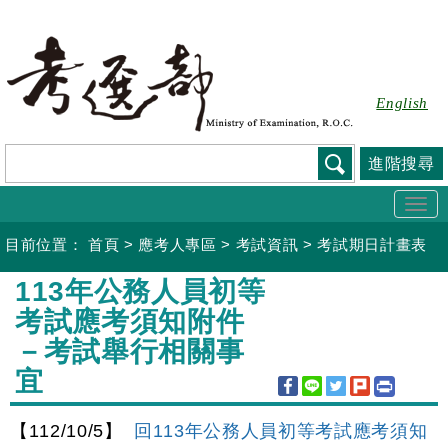
跳
到
主
要
English
內
容
進階搜尋
Togg
navi
目前位置：
首頁
>
應考人專區
>
考試資訊
>
考試期日計畫表
:::
113年公務人員初等
考試應考須知附件
－考試舉行相關事
宜
【112/10/5】
回113年公務人員初等考試應考須知