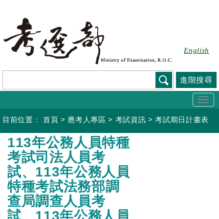
跳
到
主
要
English
內
容
進階搜尋
Togg
navi
目前位置：
首頁
>
應考人專區
>
考試資訊
>
考試期日計畫表
:::
113年公務人員特種
考試司法人員考
試、113年公務人員
特種考試法務部調
查局調查人員考
試、113年公務人員