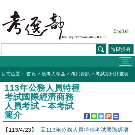
跳
到
主
要
English
內
容
進階搜尋
Togg
navi
目前位置：
首頁
>
應考人專區
>
考試資訊
>
考試期日計畫表
:::
113年公務人員特種
考試國際經濟商務
人員考試－本考試
簡介
【113/4/23】
回113年公務人員特種考試國際經濟