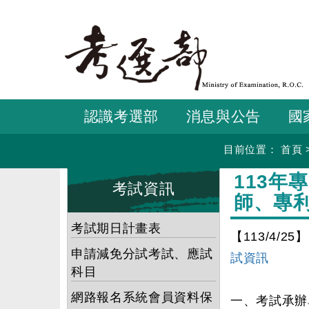
跳
到
主
要
內
容
認識考選部
消息與公告
國
目前位置：
首頁
:::
:::
113
考試資訊
師、專
考試期日計畫表
【113/4/25】
申請減免分試考試、應試
試資訊
科目
網路報名系統會員資料保
一、考試承辦