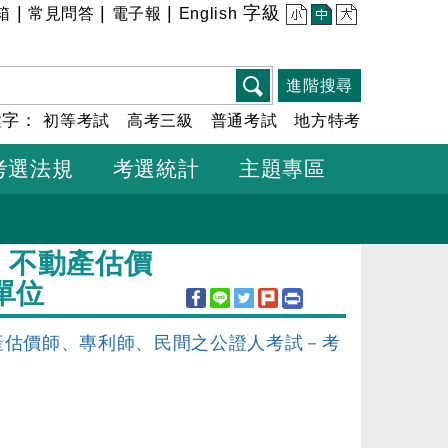
|
|
|
字級
箱
常見問答
電子報
English
小
中
大
進階搜尋
鍵字：
初等考試
高考三級
普通考試
地方特考
考選法規
考選統計
主題專區
、不動產估價
單位
產估價師、專利師、民間之公證人考試－考