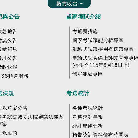
收合 FatFooter
息與公告
國家考試介紹
緊急通告
考選新措施
考試公告
國家考試職能分析專區
最新消息
測驗式試題採用複選題專區
徵才公告
申論式試卷線上評閱宣導專
(提供至115年6月18日止)
考政快報
體能測驗專區
RSS頻道服務
選法規
考選統計
法規草案公告
各種考試統計
送考試院或立法院審議法律案
考選統計年報
草案
統計專題分析
法規動態
預告統計資料發布時間表