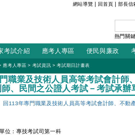
:::
|
|
網站導覽
回首頁
部長信
熱門關
家考試介紹
應考人專區
便民與廉政
>
應考人專區
>
考試資訊
>
考試期日計畫表
年專門職業及技術人員高等考試會計師
利師、民間之公證人考試－考試承辦
回113年專門職業及技術人員高等考試會計師、不動
單位：專技考試司第一科