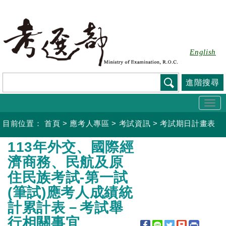
跳
到
主
要
English
內
容
進階搜尋
Togg
navi
目前位置：
首頁
>
應考人專區
>
考試資訊
>
考試期日計畫表
:::
113年外交、國際經
濟商務、民航及原
住民族考試-第一試
(筆試)應考人成績統
計累計表－考試舉
行相關事宜