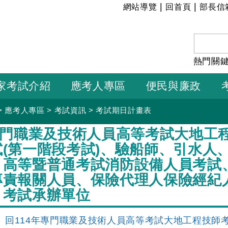
:::
|
|
網站導覽
回首頁
部長信
熱門關
家考試介紹
應考人專區
便民與廉政
>
應考人專區
>
考試資訊
>
考試期日計畫表
年專門職業及技術人員高等考試大地工
試(第一階段考試)、驗船師、引水人
、高等暨普通考試消防設備人員考試
專責報關人員、保險代理人保險經紀
－考試承辦單位
回114年專門職業及技術人員高等考試大地工程技師