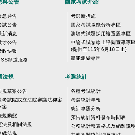
息與公告
國家考試介紹
緊急通告
考選新措施
考試公告
國家考試職能分析專區
最新消息
測驗式試題採用複選題專區
徵才公告
申論式試卷線上評閱宣導專
(提供至115年6月18日止)
考政快報
體能測驗專區
RSS頻道服務
選法規
考選統計
法規草案公告
各種考試統計
送考試院或立法院審議法律案
考選統計年報
草案
統計專題分析
法規動態
預告統計資料發布時間表
憲法及相關法規
公務統計報表格式及編製說
組織法規
其他相關統計網頁連結