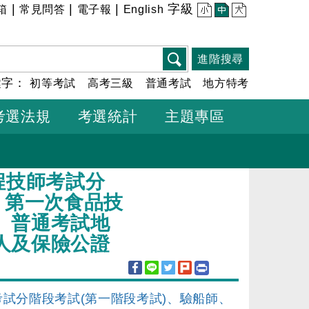
|
|
|
字級
箱
常見問答
電子報
English
小
中
大
進階搜尋
鍵字：
初等考試
高考三級
普通考試
地方特考
考選法規
考選統計
主題專區
程技師考試分
、第一次食品技
、普通考試地
人及保險公證
考試分階段考試(第一階段考試)、驗船師、