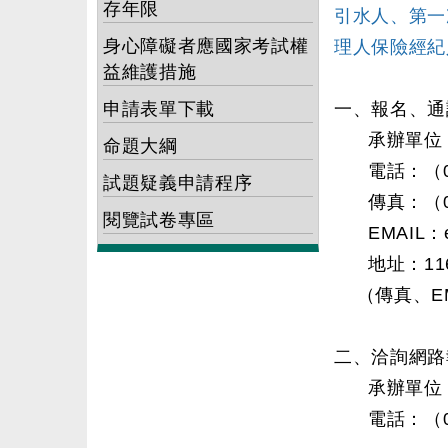
存年限
引水人、第一
身心障礙者應國家考試權
理人保險經紀
益維護措施
申請表單下載
一、報名、通
承辦單位：
命題大綱
電話：（02）
試題疑義申請程序
傳真：（02）
閱覽試卷專區
EMAIL：exa
地址：116
（傳真、EM
二、洽詢網路
承辦單位：
電話：（02）