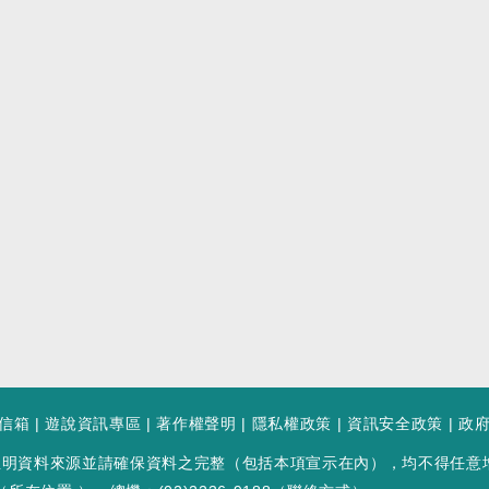
信箱
|
遊說資訊專區
|
著作權聲明
|
隱私權政策
|
資訊安全政策
|
政
註明資料來源並請確保資料之完整（包括本項宣示在內），均不得任意