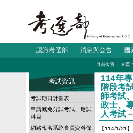
跳
到
主
要
內
容
認識考選部
消息與公告
國
目前位置：
首頁
:::
:::
114
考試資訊
階段考
師考試
考試期日計畫表
政士、
申請減免分試考試、應試
人考試
科目
網路報名系統會員資料保
【114/1/21】