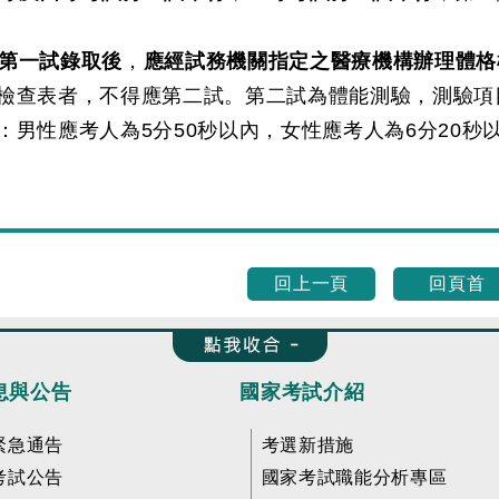
第一試錄取後
，
應經試務機關指定之醫療機構辦理體格
檢查表者，不得應第二試。第二試為體能測驗，測驗項目
：男性應考人為5分50秒以內，女性應考人為6分20秒
回上一頁
回頁首
收合 FatFooter
息與公告
國家考試介紹
緊急通告
考選新措施
考試公告
國家考試職能分析專區