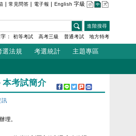
|
|
|
字級
箱
常見問答
電子報
English
小
中
大
進階搜尋
鍵字：
初等考試
高考三級
普通考試
地方特考
考選法規
考選統計
主題專區
－本考試簡介
資訊
辦理。