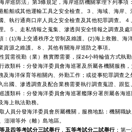
海岸巡防法」第3條規定，海岸巡防機關掌理下列事項
港船舶或其他運輸工具之安全檢查。３、海域、海岸、
國、執行通商口岸人員之安全檢查及其他犯罪調查。４
理。５、走私情報之蒐集、滲透與安全情報之調查及處
項：(1)海上交通秩序之管制及維護。(2)海上救難、海
業資源之維護。８、其他有關海岸巡防之事項。
性質需視勤（業）務實際需要，採24小時輪值方式執
行政類科：分發海洋委員會海巡署及所屬各機關服務，
務及海洋保育等相關內、外勤工作；或從事犯罪調查之
入出國、滲透調查及配合業務需要執行調查蒐證、跟監
巡護類科：分發海洋委員會海巡署艦隊分署所屬各海巡
及海上執法勤務。
取人員分發海洋委員會所屬機關，服務地點：機關職缺
、澎湖等外（離）島地區。
等及四等考試分三試舉行
，
五等考試分二試舉行
；第一