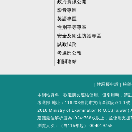
政府資訊公開
影音專區
英語專區
性別平等專區
安全及衛生防護專區
試政試務
考選部公報
相關連結
|
性騷擾申訴
|
檢舉
本網站資料，歡迎朋友連結使用。但引用時，請
考選部 地址：116203臺北市文山區試院路1-1號
2018 Ministry of Examination R.O.C.(Taiwan) A
建議最佳解析度為1024*768或以上，並使用支援T
瀏覽人次：（自115年起） 004019755
WEB3 :