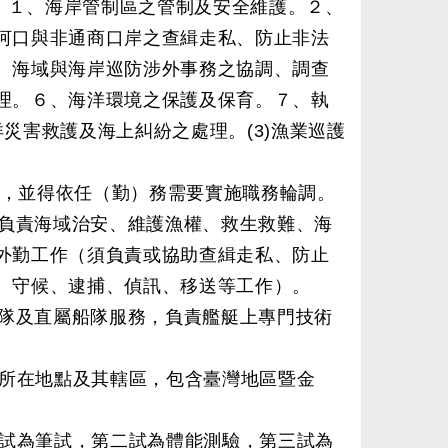
：１、海岸管制區之管制及安全維護。２、
河口與非通商口岸之查緝走私、防止非法
、海域與海岸巡防涉外事務之協調、調查
理。６、海洋環境之保護及保育。７、執
洋災害救護及海上糾紛之處理。(3)漁業巡護
勤，並得依任（勤）務需要實施職務輪調。
負責海域治安、維護漁權、救生救難、海
外勤工作（須負責或協助查緝走私、防止
、守候、逮捕、偵訊、移送等工作）。
隊及直屬船隊服務，負責艦艇上專門技術
所在地點及其轄區，包含臺灣地區暨金
試為筆試，第二試為體能測驗，第三試為