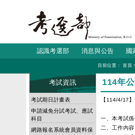
跳
到
主
要
內
容
認識考選部
消息與公告
國
目前位置：
首頁
:::
:::
114
考試資訊
考試期日計畫表
【114/4/17】
申請減免分試考試、應試
一、本考試係
科目
二、工作內容
網路報名系統會員資料保