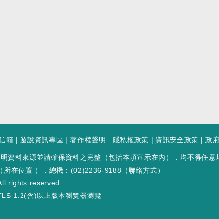
信箱
|
遊說資訊專區
|
著作權聲明
|
隱私權政策
|
資訊安全政策
|
政
註明資料來源並請確保資料之完整（包括本項宣示在內），均不得任意
（
所在位置
），總機：(02)2236-9188（
聯絡方式
）
ll rights reserved.
LS 1.2(含)以上版本瀏覽器瀏覽
 195