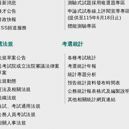
最新消息
測驗式試題採用複選題專區
徵才公告
申論式試卷線上評閱宣導專
(提供至115年6月18日止)
考政快報
體能測驗專區
RSS頻道服務
選法規
考選統計
法規草案公告
各種考試統計
送考試院或立法院審議法律案
考選統計年報
草案
統計專題分析
法規動態
預告統計資料發布時間表
憲法及相關法規
公務統計報表格式及編製說
組織法規
其他相關統計網頁連結
典試、考試通用法規
公務人員考試法規
相關人事法規