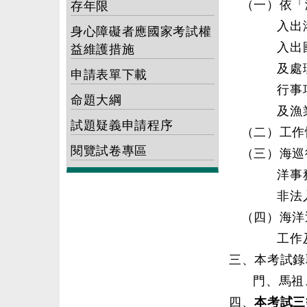
（一）依「
存年限
入出
身心障礙者應國家考試權
入出
益維護措施
及處
申請表單下載
行事
命題大綱
及漁
試題疑義申請程序
（二）工作
閱覽試卷專區
（三）海巡
洋事
非法
（四）海洋
工作
三、本考試錄
門、馬祖
四、
本考試三