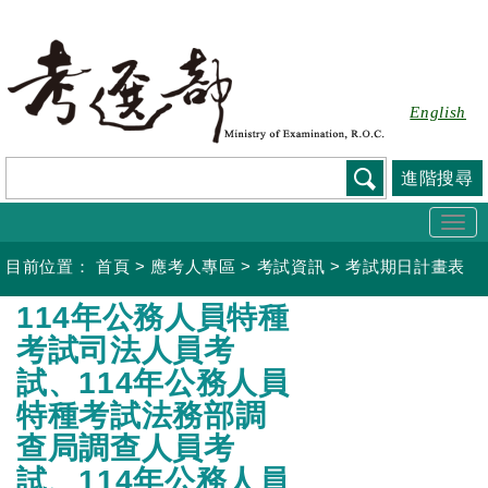
跳
到
主
要
English
內
容
進階搜尋
Togg
navi
目前位置：
首頁
>
應考人專區
>
考試資訊
>
考試期日計畫表
:::
114年公務人員特種
考試司法人員考
試、114年公務人員
特種考試法務部調
查局調查人員考
試、114年公務人員