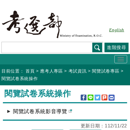
跳
到
主
要
English
內
容
進階搜尋
Togg
navi
目前位置：
首頁
>
應考人專區
>
考試資訊
>
閱覽試卷專區
>
閱覽試卷系統操作
:::
閱覽試卷系統操作
閱覽試卷系統影音導覽
更新日期：
112/11/22