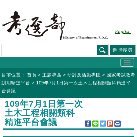
跳
到
主
要
English
內
容
進階搜尋
Togg
navi
目前位置：
首頁
>
主題專區
>
研討及活動專區
>
國家考試教考
訓用精進平台
>
109年7月1日第一次土木工程相關類科精進平
台會議
:::
109年7月1日第一次
土木工程相關類科
精進平台會議