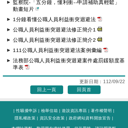
監察院-「五分鐘，懂利衝--申請補助真輕鬆」
動畫短片
1分鐘看懂公職人員利益衝突迴避法
公職人員利益衝突迴避法修正簡介1
公職人員利益衝突迴避法修正簡介2
111公職人員利益衝突迴避法案例彙編
法務部公職人員利益衝突迴避案件處罰鍰額度基
準表
更新日期：
112/09/22
回上一頁
回頁首
|
性騷擾申訴
|
檢舉信箱
|
遊說資訊專區
|
著作權聲明
|
隱私權政策
|
資訊安全政策
|
政府網站資料開放宣告
|