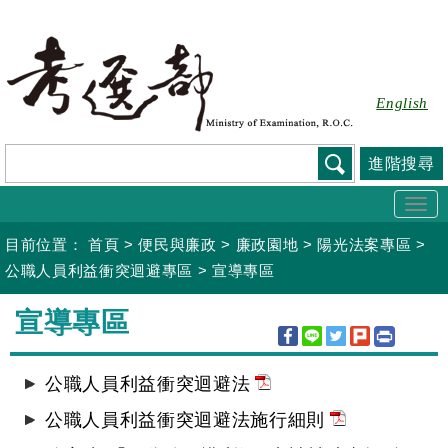
跳
到
主
要
English
內
容
進階搜尋
Togg
navi
目前位置：
首頁
>
便民與廉政
>
廉政園地
>
陽光法案專區
>
公職人員利益衝突迴避專區
>
宣導專區
:::
宣導專區
公職人員利益衝突迴避法
公職人員利益衝突迴避法施行細則