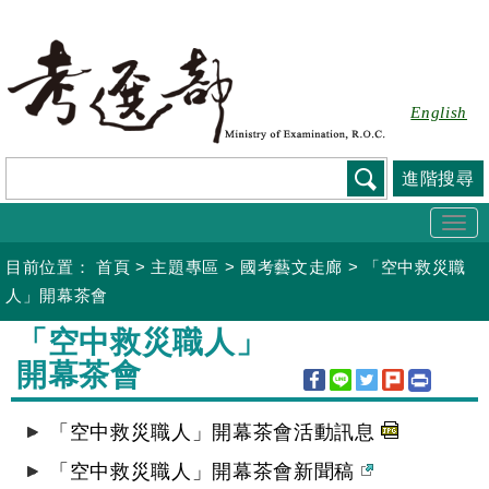
跳
到
主
要
English
內
容
進階搜尋
Togg
navi
目前位置：
首頁
>
主題專區
>
國考藝文走廊
>
「空中救災職
人」開幕茶會
:::
「空中救災職人」
開幕茶會
「空中救災職人」開幕茶會活動訊息
「空中救災職人」開幕茶會新聞稿