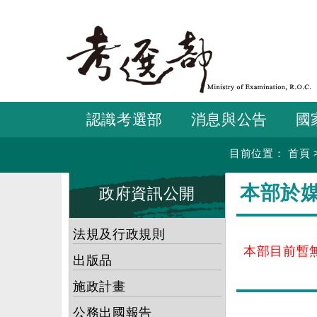
跳
到
主
要
內
容
認識考選部
消息與公告
國
目前位置：
首頁
:::
:::
本部於
政府資訊公開
法規及行政規則
本部目前暫
出版品
施政計畫
公務出國報告