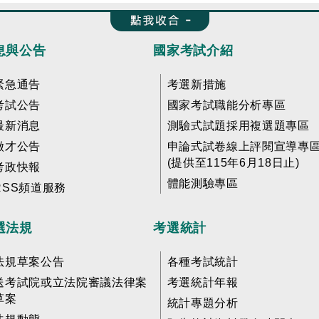
收合 FatFooter
息與公告
國家考試介紹
緊急通告
考選新措施
考試公告
國家考試職能分析專區
最新消息
測驗式試題採用複選題專區
徵才公告
申論式試卷線上評閱宣導專
(提供至115年6月18日止)
考政快報
體能測驗專區
RSS頻道服務
選法規
考選統計
法規草案公告
各種考試統計
送考試院或立法院審議法律案
考選統計年報
草案
統計專題分析