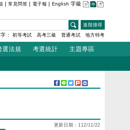
|
|
|
字級
箱
常見問答
電子報
English
小
中
大
進階搜尋
鍵字：
初等考試
高考三級
普通考試
地方特考
考選法規
考選統計
主題專區
更新日期：
112/11/22