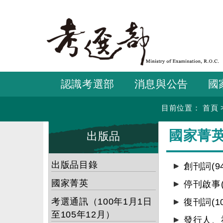
跳
到
主
要
內
容
認識考選部
消息與公告
國
目前位置：
首頁
:::
:::
國家菁
出版品
出版品目錄
創刊詞(9
國家菁英
停刊啟事(
考選通訊（100年1月1日
復刊詞(1
至105年12月）
發行人、