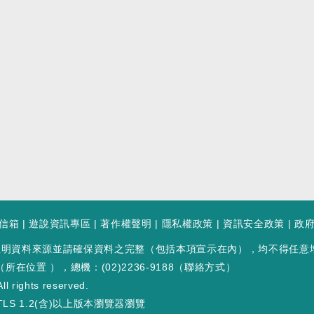
信箱
|
遊說資訊專區
|
著作權聲明
|
隱私權政策
|
資訊安全政策
|
政
註明資料來源並請確保資料之完整（包括本項宣示在內），均不得任意
（
所在位置
），總機：(02)2236-9188（
聯絡方式
）
ll rights reserved.
LS 1.2(含)以上版本瀏覽器瀏覽