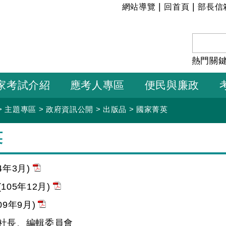
:::
|
|
網站導覽
回首頁
部長信
熱門關
家考試介紹
應考人專區
便民與廉政
>
主題專區
>
政府資訊公開
>
出版品
>
國家菁英
英
4年3月)
105年12月)
09年9月)
社長、編輯委員會