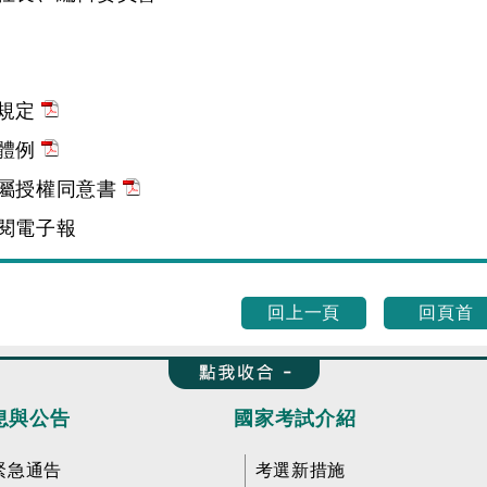
規定
體例
屬授權同意書
閱電子報
回上一頁
回頁首
收合 FatFooter
息與公告
國家考試介紹
緊急通告
考選新措施