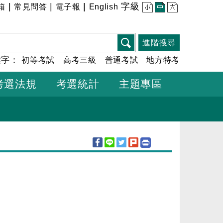
|
|
|
字級
箱
常見問答
電子報
English
小
中
大
進階搜尋
鍵字：
初等考試
高考三級
普通考試
地方特考
考選法規
考選統計
主題專區