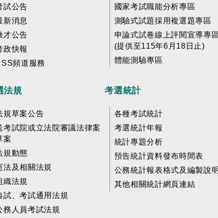
考試公告
國家考試職能分析專區
最新消息
測驗式試題採用複選題專區
徵才公告
申論式試卷線上評閱宣導專
(提供至115年6月18日止)
考政快報
體能測驗專區
RSS頻道服務
選法規
考選統計
法規草案公告
各種考試統計
送考試院或立法院審議法律案
考選統計年報
草案
統計專題分析
法規動態
預告統計資料發布時間表
憲法及相關法規
公務統計報表格式及編製說
組織法規
其他相關統計網頁連結
典試、考試通用法規
公務人員考試法規