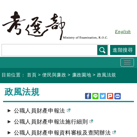
跳
到
主
要
English
內
容
進階搜尋
Togg
navi
目前位置：
首頁
>
便民與廉政
>
廉政園地
>
政風法規
:::
政風法規
公職人員財產申報法
公職人員財產申報法施行細則
公職人員財產申報資料審核及查閱辦法