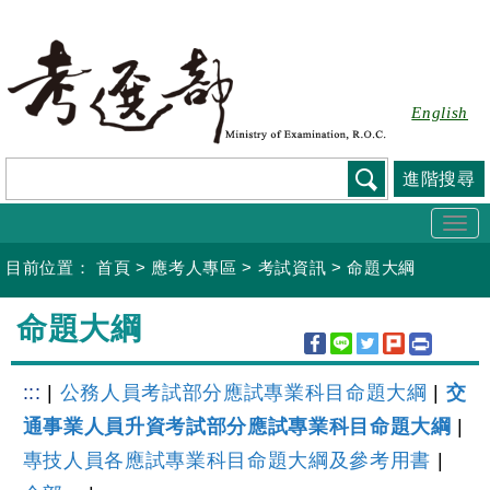
跳
到
主
要
English
內
容
進階搜尋
Togg
navi
目前位置：
首頁
>
應考人專區
>
考試資訊
>
命題大綱
:::
命題大綱
:::
|
公務人員考試部分應試專業科目命題大綱
|
交
通事業人員升資考試部分應試專業科目命題大綱
|
專技人員各應試專業科目命題大綱及參考用書
|