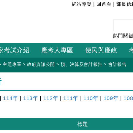
:::
|
|
網站導覽
回首頁
部長信
熱門關
家考試介紹
應考人專區
便民與廉政
>
主題專區
>
政府資訊公開
>
預、決算及會計報告
>
會計報告
告
|
114年
|
113年
|
112年
|
111年
|
110年
|
109年
|
10
標題