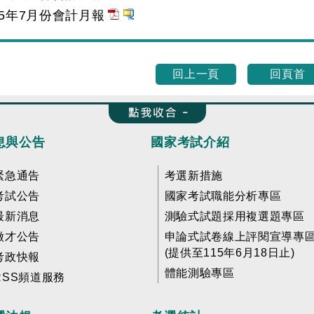
15年7月份會計月報
回上一頁
回頁首
收合 FatFooter
息與公告
國家考試介紹
緊急通告
考選新措施
考試公告
國家考試職能分析專區
最新消息
測驗式試題採用複選題專區
徵才公告
申論式試卷線上評閱宣導專
(提供至115年6月18日止)
考政快報
體能測驗專區
RSS頻道服務