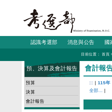
跳
到
主
要
內
容
認識考選部
消息與公告
國
目前位置：
首頁
:::
:::
會計報
預、決算及會計報告
預算
:::
|
115年
全部...
|
決算
會計報告