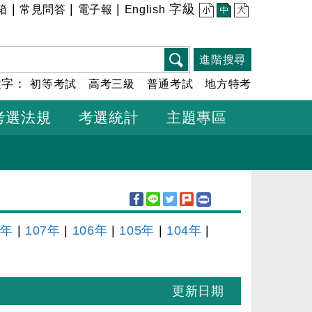
|
|
|
字級
箱
常見問答
電子報
English
小
中
大
進階搜尋
鍵字：
初等考試
高考三級
普通考試
地方特考
考選法規
考選統計
主題專區
8年
|
107年
|
106年
|
105年
|
104年
|
更新日期