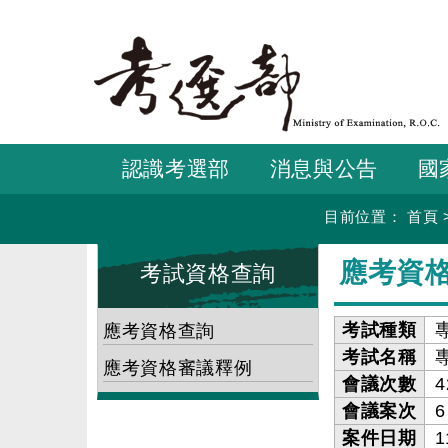
跳
到
主
要
內
容
認識考選部
消息與公告
國
目前位置：
首頁
:::
:::
應考資
考試資格查詢
考試種類
應考資格查詢
考試名稱
應考資格審議釋例
會議次數
4
會議案次
6
案件日期
1