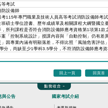
高等考試
消防設備師
報考115年專門職業及技術人員高等考試消防設備師考
士班碩士學位證書、歷年成績單及相關課程大綱暨國立
等，所列課程是否符合消防設備師應考資格第1項第1款
本案「控制系統設計」授課內容與「自動控制」仍有差異
災」因專業內涵有明顯落差，不得比照「風險危害評估」。
5學分，尚缺至少1學科3.5學分，不符消防設備師應考
回上一頁
回頁首
收合 FatFooter
息與公告
國家考試介紹
緊急通告
考選新措施