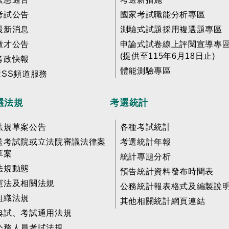
考試公告
國家考試職能分析專區
最新消息
測驗式試題採用複選題專區
徵才公告
申論式試卷線上評閱宣導專
(提供至115年6月18日止)
考政快報
體能測驗專區
RSS頻道服務
選法規
考選統計
法規草案公告
各種考試統計
送考試院或立法院審議法律案
考選統計年報
草案
統計專題分析
法規動態
預告統計資料發布時間表
憲法及相關法規
公務統計報表格式及編製說
組織法規
其他相關統計網頁連結
典試、考試通用法規
公務人員考試法規