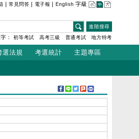
|
|
|
字級
箱
常見問答
電子報
English
小
中
大
進階搜尋
鍵字：
初等考試
高考三級
普通考試
地方特考
考選法規
考選統計
主題專區