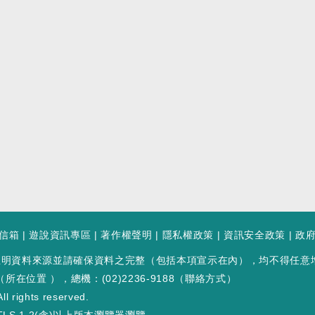
信箱
|
遊說資訊專區
|
著作權聲明
|
隱私權政策
|
資訊安全政策
|
政
註明資料來源並請確保資料之完整（包括本項宣示在內），均不得任意
（
所在位置
），總機：(02)2236-9188（
聯絡方式
）
ll rights reserved.