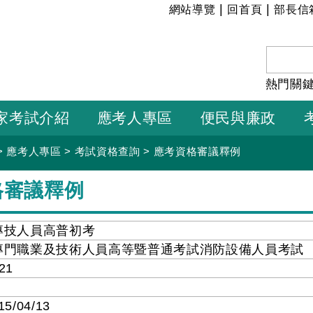
:::
|
|
網站導覽
回首頁
部長信
熱門關
家考試介紹
應考人專區
便民與廉政
>
應考人專區
>
考試資格查詢
>
應考資格審議釋例
格審議釋例
專技人員高普初考
專門職業及技術人員高等暨普通考試消防設備人員考試
21
15/04/13