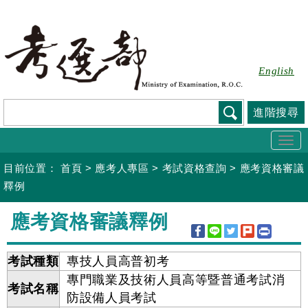
跳
到
主
要
English
內
容
進階搜尋
Togg
navi
目前位置：
首頁
>
應考人專區
>
考試資格查詢
>
應考資格審議
釋例
:::
應考資格審議釋例
考試種類
專技人員高普初考
專門職業及技術人員高等暨普通考試消
考試名稱
防設備人員考試