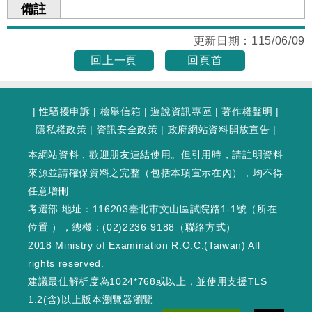
備註
更新日期：
115/06/09
回上一頁
回頁首
|
性騷擾申訴
|
檢舉信箱
|
遊說資訊專區
|
著作權聲明
|
隱私權政策
|
資訊安全政策
|
政府網站資料開放宣告
|
本網站資料，歡迎朋友連結使用。但引用時，請註明資料
來源並請確保資料之完整（包括本項宣示在內），均不得
任意增刪
考選部 地址：116203臺北市文山區試院路1-1號（
所在
位置
），總機：(02)2236-9188（
聯絡方式
）
2018 Ministry of Examination R.O.C.(Taiwan) All
rights reserved.
建議最佳解析度為1024*768或以上，並使用支援TLS
1.2(含)以上版本瀏覽器瀏覽