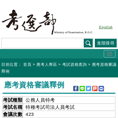
跳
到
主
要
English
內
容
進階搜尋
Togg
navi
目前位置：
首頁
>
應考人專區
>
考試資格查詢
>
應考資格審議
釋例
:::
應考資格審議釋例
考試種類
公務人員特考
考試名稱
特種考試司法人員考試
會議次數
423