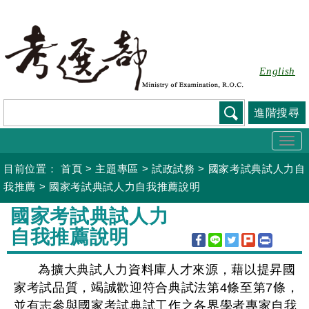
跳
到
主
要
English
內
容
進階搜尋
Togg
navi
目前位置：
首頁
>
主題專區
>
試政試務
>
國家考試典試人力自
我推薦
>
國家考試典試人力自我推薦說明
:::
國家考試典試人力
自我推薦說明
為擴大典試人力資料庫人才來源，藉以提昇國
家考試品質，竭誠歡迎符合典試法第4條至第7條，
並有志參與國家考試典試工作之各界學者專家自我