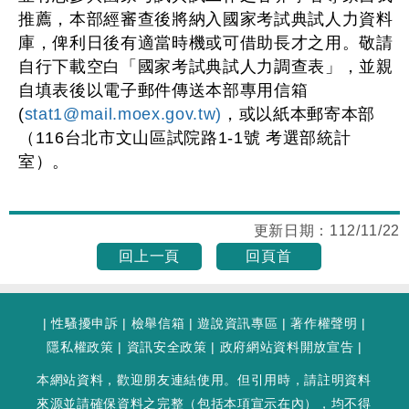
推薦，本部經審查後將納入國家考試典試人力資料
庫，俾利日後有適當時機或可借助長才之用。敬請
自行下載空白「國家考試典試人力調查表」，並親
自填表後以電子郵件傳送本部專用信箱
(
stat1@mail.moex.gov.tw)
，或以紙本郵寄本部
（116台北市文山區試院路1-1號 考選部統計
室）。
更新日期：
112/11/22
回上一頁
回頁首
|
性騷擾申訴
|
檢舉信箱
|
遊說資訊專區
|
著作權聲明
|
隱私權政策
|
資訊安全政策
|
政府網站資料開放宣告
|
本網站資料，歡迎朋友連結使用。但引用時，請註明資料
來源並請確保資料之完整（包括本項宣示在內），均不得