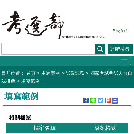
跳
到
主
要
English
內
容
進階搜尋
Togg
navi
目前位置：
首頁
>
主題專區
>
試政試務
>
國家考試典試人力自
我推薦
>
填寫範例
:::
填寫範例
相關檔案
檔案名稱
檔案格式