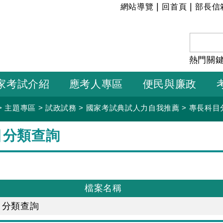
:::
|
|
網站導覽
回首頁
部長信
熱門關
家考試介紹
應考人專區
便民與廉政
>
主題專區
>
試政試務
>
國家考試典試人力自我推薦
>
專長科目
目分類查詢
檔案名稱
目分類查詢