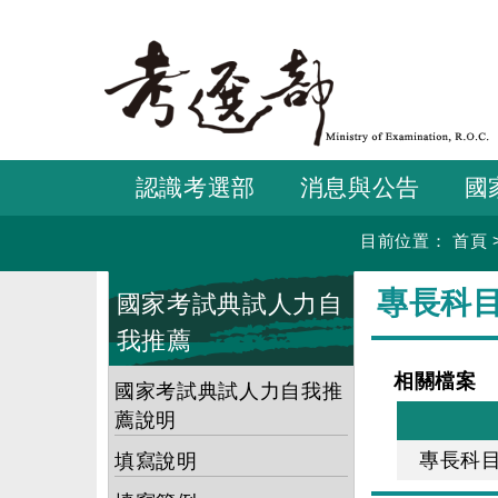
跳
到
主
要
內
容
認識考選部
消息與公告
國
目前位置：
首頁
:::
:::
專長科
國家考試典試人力自
我推薦
相關檔案
國家考試典試人力自我推
薦說明
專長科
填寫說明