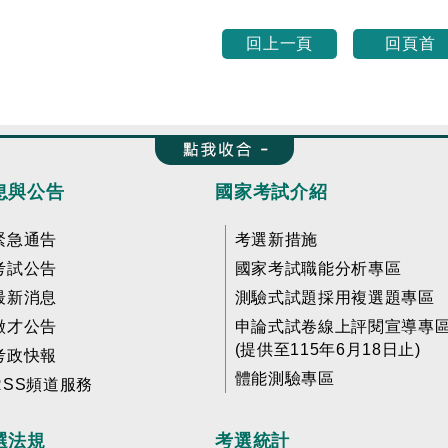
回上一頁
回頁首
收合 FatFooter
息與公告
國家考試介紹
緊急通告
考選新措施
考試公告
國家考試職能分析專區
最新消息
測驗式試題採用複選題專區
徵才公告
申論式試卷線上評閱宣導專
(提供至115年6月18日止)
考政快報
體能測驗專區
RSS頻道服務
選法規
考選統計