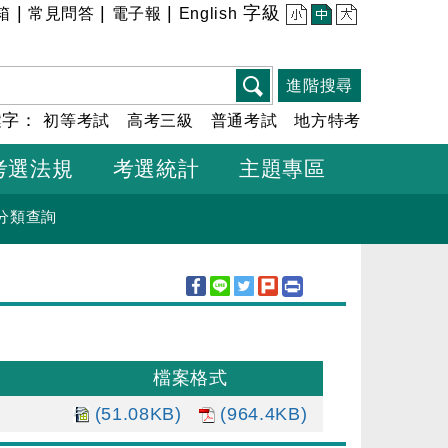
|
|
|
字級
箱
常見問答
電子報
English
小
中
大
進階搜尋
鍵字：
初等考試
高考三級
普通考試
地方特考
考選法規
考選統計
主題專區
分類查詢
檔案格式
(51.08KB)
(964.4KB)