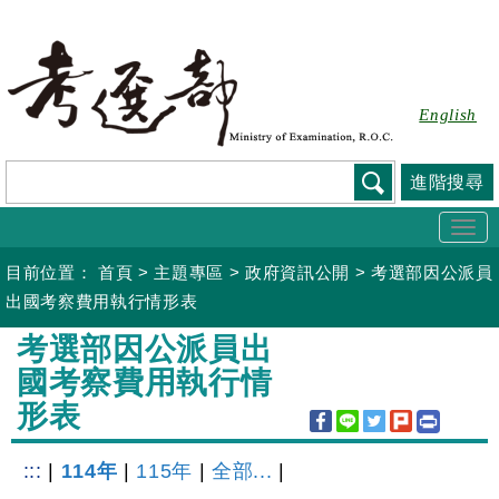
跳
到
主
要
English
內
容
進階搜尋
Togg
navi
目前位置：
首頁
>
主題專區
>
政府資訊公開
>
考選部因公派員
出國考察費用執行情形表
:::
考選部因公派員出
國考察費用執行情
形表
:::
|
114年
|
115年
|
全部...
|