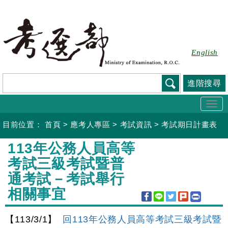
跳
到
主
要
English
內
容
進階搜尋
Togg
navi
目前位置：
首頁
>
應考人專區
>
考試資訊
>
考試期日計畫表
:::
113年公務人員高等
考試三級考試暨普
通考試－考試舉行
相關事宜
【113/3/1】
回113年公務人員高等考試三級考試暨