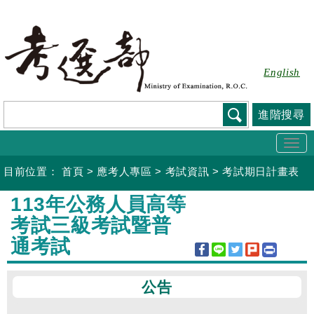
跳
到
主
要
English
內
容
進階搜尋
Togg
navi
目前位置：
首頁
>
應考人專區
>
考試資訊
>
考試期日計畫表
:::
113年公務人員高等
考試三級考試暨普
通考試
公告