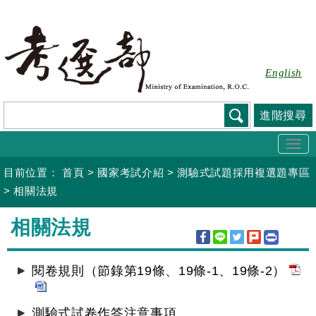
跳
到
主
要
English
內
容
進階搜尋
Togg
navi
目前位置：
首頁
>
國家考試介紹
>
測驗式試題採用複選題專區
>
相關法規
:::
相關法規
閱卷規則（節錄第19條、19條-1、19條-2）
測驗式試卷作答注意事項