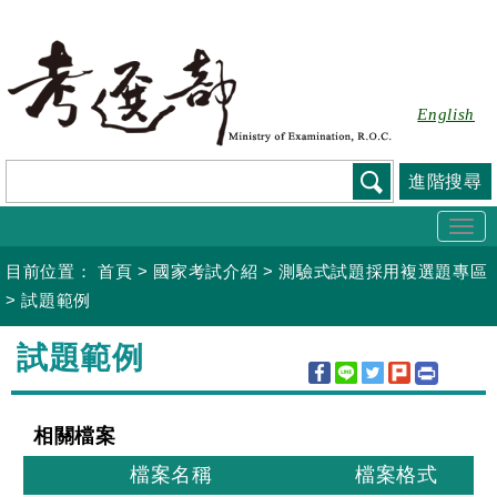
跳
到
主
要
English
內
容
進階搜尋
Togg
navi
目前位置：
首頁
>
國家考試介紹
>
測驗式試題採用複選題專區
>
試題範例
:::
試題範例
相關檔案
檔案名稱
檔案格式