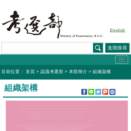
跳
到
主
要
English
內
容
進階搜尋
Togg
navi
目前位置：
首頁
>
認識考選部
>
本部簡介
>
組織架構
:::
組織架構