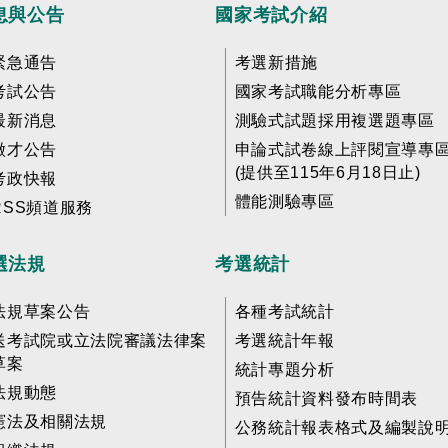
息與公告
國家考試介紹
緊急通告
考選新措施
考試公告
國家考試職能分析專區
最新消息
測驗式試題採用複選題專區
徵才公告
申論式試卷線上評閱宣導專
(提供至115年6月18日止)
考政快報
體能測驗專區
RSS頻道服務
選法規
考選統計
法規草案公告
各種考試統計
送考試院或立法院審議法律案
考選統計年報
草案
統計專題分析
法規動態
預告統計資料發布時間表
憲法及相關法規
公務統計報表格式及編製說