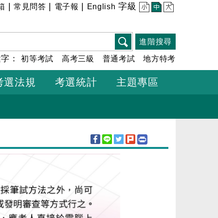
|
|
|
字級
箱
常見問答
電子報
English
小
中
大
進階搜尋
鍵字：
初等考試
高考三級
普通考試
地方特考
考選法規
考選統計
主題專區