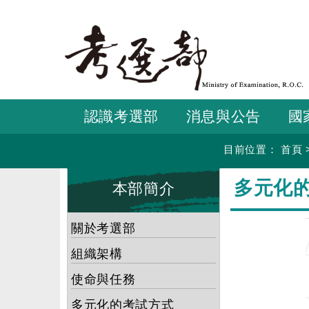
跳
到
主
要
內
容
認識考選部
消息與公告
國
目前位置：
首頁
:::
:::
多元化
本部簡介
關於考選部
組織架構
使命與任務
多元化的考試方式