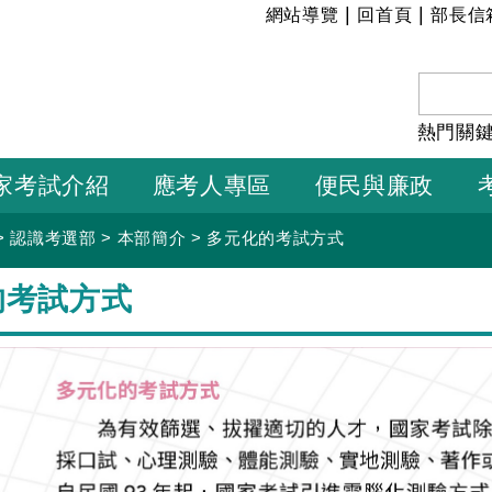
:::
|
|
網站導覽
回首頁
部長信
熱門關
家考試介紹
應考人專區
便民與廉政
>
認識考選部
>
本部簡介
>
多元化的考試方式
的考試方式