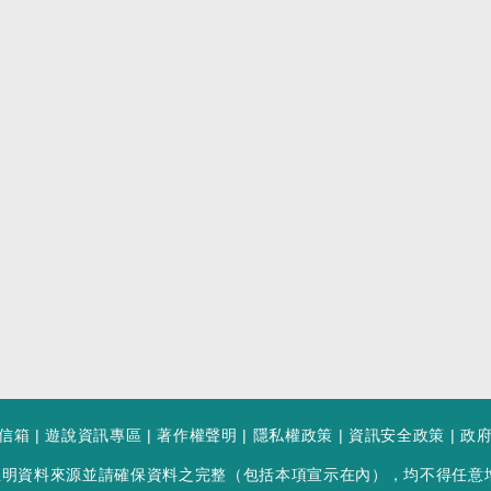
信箱
|
遊說資訊專區
|
著作權聲明
|
隱私權政策
|
資訊安全政策
|
政
註明資料來源並請確保資料之完整（包括本項宣示在內），均不得任意