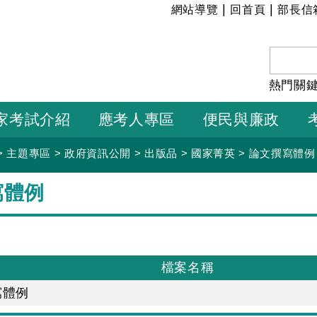
:::
|
|
網站導覽
回首頁
部長信
熱門關
家考試介紹
應考人專區
便民與廉政
>
主題專區
>
政府資訊公開
>
出版品
>
國家菁英
>
論文撰寫體例
寫體例
檔案名稱
寫體例