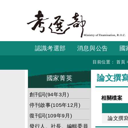
跳
到
主
要
內
容
認識考選部
消息與公告
國
目前位置：
首頁
:::
:::
論文撰
國家菁英
創刊詞(94年3月)
相關檔案
停刊啟事(105年12月)
復刊詞(109年9月)
論文撰
發行人、社長、編輯委員