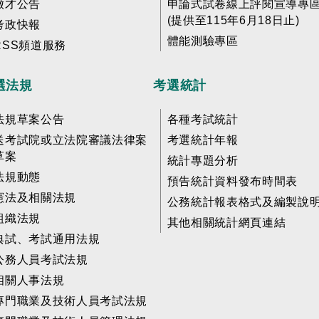
徵才公告
申論式試卷線上評閱宣導專
(提供至115年6月18日止)
考政快報
體能測驗專區
RSS頻道服務
選法規
考選統計
法規草案公告
各種考試統計
送考試院或立法院審議法律案
考選統計年報
草案
統計專題分析
法規動態
預告統計資料發布時間表
憲法及相關法規
公務統計報表格式及編製說
組織法規
其他相關統計網頁連結
典試、考試通用法規
公務人員考試法規
相關人事法規
專門職業及技術人員考試法規