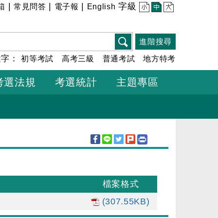
|
|
|
字級
箱
常見問答
電子報
English
小
中
大
進階搜尋
鍵字：
初等考試
高考三級
普通考試
地方特考
考選法規
考選統計
主題專區
檔案格式
(307.55KB)