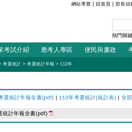
:::
|
|
網站導覽
回首頁
部長信
熱門關
家考試介紹
應考人專區
便民與廉政
>
考選統計
>
考選統計年報
>
113年
考選統計年報全書(pdf)
|
113年考選統計(統計表)
|
全部.
選統計年報全書(pdf)