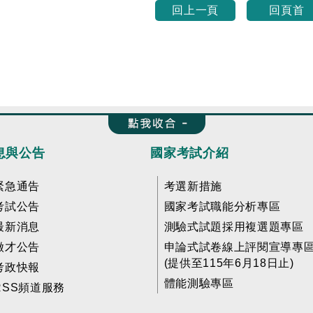
回上一頁
回頁首
收合 FatFooter
息與公告
國家考試介紹
緊急通告
考選新措施
考試公告
國家考試職能分析專區
最新消息
測驗式試題採用複選題專區
徵才公告
申論式試卷線上評閱宣導專
(提供至115年6月18日止)
考政快報
體能測驗專區
RSS頻道服務