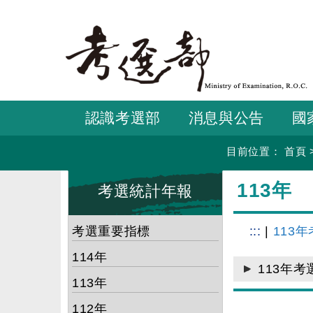
跳
到
主
要
內
容
認識考選部
消息與公告
國
目前位置：
首頁
:::
:::
113年
考選統計年報
考選重要指標
:::
|
113年
114年
113年考
113年
112年