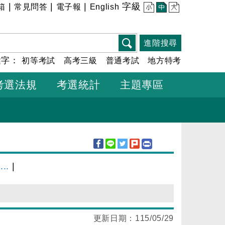
|
|
|
字級
箱
常見問答
電子報
English
小
中
大
進階搜尋
鍵字：
初等考試
高考三級
普通考試
地方特考
考選法規
考選統計
主題專區
..
|
更新日期：
115/05/29