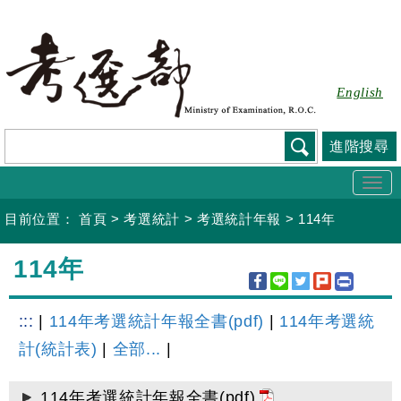
跳
到
主
要
English
內
容
進階搜尋
Togg
navi
目前位置：
首頁
>
考選統計
>
考選統計年報
>
114年
:::
114年
:::
|
114年考選統計年報全書(pdf)
|
114年考選統
計(統計表)
|
全部...
|
114年考選統計年報全書(pdf)