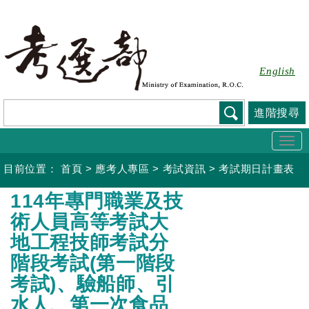
跳
到
主
要
English
內
容
進階搜尋
Togg
navi
目前位置：
首頁
>
應考人專區
>
考試資訊
>
考試期日計畫表
:::
114年專門職業及技
術人員高等考試大
地工程技師考試分
階段考試(第一階段
考試)、驗船師、引
水人、第一次食品