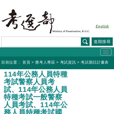
跳
到
主
要
English
內
容
進階搜尋
Togg
navi
目前位置：
首頁
>
應考人專區
>
考試資訊
>
考試期日計畫表
:::
114年公務人員特種
考試警察人員考
試、114年公務人員
特種考試一般警察
人員考試、114年公
務人員特種考試國