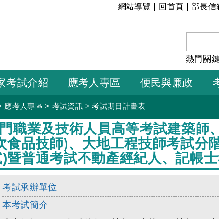
:::
|
|
網站導覽
回首頁
部長信
熱門關
家考試介紹
應考人專區
便民與廉政
>
應考人專區
>
考試資訊
>
考試期日計畫表
專門職業及技術人員高等考試建築師、
次食品技師)、大地工程技師考試分
試)暨普通考試不動產經紀人、記帳士
考試承辦單位
本考試簡介