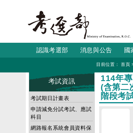
跳
到
主
要
內
容
認識考選部
消息與公告
國
目前位置：
首頁
:::
:::
114年
考試資訊
(含第二
階段考
考試期日計畫表
申請減免分試考試、應試
科目
網路報名系統會員資料保