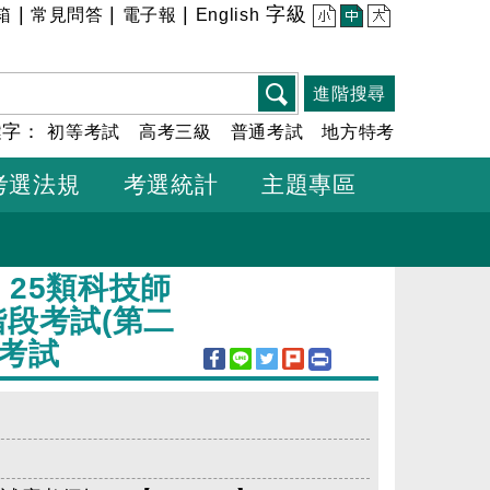
|
|
|
字級
箱
常見問答
電子報
English
小
中
大
進階搜尋
鍵字：
初等考試
高考三級
普通考試
地方特考
考選法規
考選統計
主題專區
25類科技師
階段考試(第二
考試