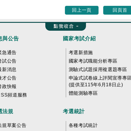
回上一頁
回頁首
收合 FatFooter
息與公告
國家考試介紹
緊急通告
考選新措施
考試公告
國家考試職能分析專區
最新消息
測驗式試題採用複選題專區
徵才公告
申論式試卷線上評閱宣導專
(提供至115年6月18日止)
考政快報
體能測驗專區
RSS頻道服務
選法規
考選統計
法規草案公告
各種考試統計