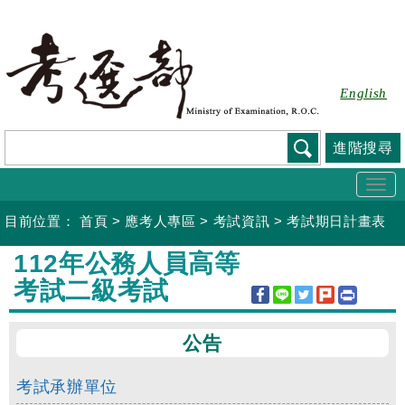
跳
到
主
要
English
內
容
進階搜尋
Togg
navi
目前位置：
首頁
>
應考人專區
>
考試資訊
>
考試期日計畫表
:::
112年公務人員高等
考試二級考試
公告
考試承辦單位