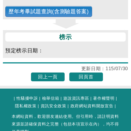
歷年考畢試題查詢(含測驗題答案)
榜示
預定榜示日期：
更新日期：
115/07/30
回上一頁
回頁首
|
性騷擾申訴
|
檢舉信箱
|
遊說資訊專區
|
著作權聲明
|
隱私權政策
|
資訊安全政策
|
政府網站資料開放宣告
|
本網站資料，歡迎朋友連結使用。但引用時，請註明資料
來源並請確保資料之完整（包括本項宣示在內），均不得