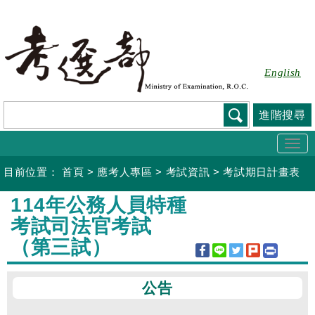
跳
到
主
要
English
內
容
進階搜尋
Togg
navi
目前位置：
首頁
>
應考人專區
>
考試資訊
>
考試期日計畫表
:::
114年公務人員特種
考試司法官考試
（第三試）
公告