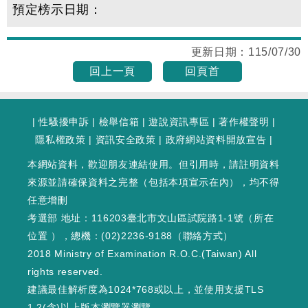
預定榜示日期：
更新日期：
115/07/30
回上一頁
回頁首
|
性騷擾申訴
|
檢舉信箱
|
遊說資訊專區
|
著作權聲明
|
隱私權政策
|
資訊安全政策
|
政府網站資料開放宣告
|
本網站資料，歡迎朋友連結使用。但引用時，請註明資料
來源並請確保資料之完整（包括本項宣示在內），均不得
任意增刪
考選部 地址：116203臺北市文山區試院路1-1號（
所在
位置
），總機：(02)2236-9188（
聯絡方式
）
2018 Ministry of Examination R.O.C.(Taiwan) All
rights reserved.
建議最佳解析度為1024*768或以上，並使用支援TLS
1.2(含)以上版本瀏覽器瀏覽