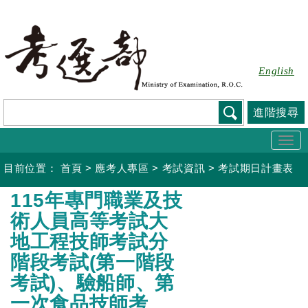
跳
到
主
要
English
內
容
進階搜尋
Togg
navi
目前位置：
首頁
>
應考人專區
>
考試資訊
>
考試期日計畫表
:::
115年專門職業及技
術人員高等考試大
地工程技師考試分
階段考試(第一階段
考試)、驗船師、第
一次食品技師考